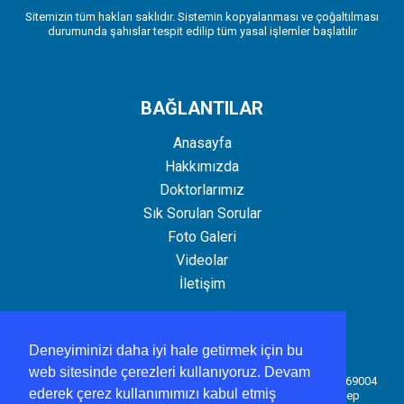
Sitemizin tüm hakları saklıdır. Sistemin kopyalanması ve çoğaltılması
durumunda şahıslar tespit edilip tüm yasal işlemler başlatılır
BAĞLANTILAR
Anasayfa
Hakkımızda
Doktorlarımız
Sık Sorulan Sorular
Foto Galeri
Videolar
İletişim
İLETİŞİM
Deneyiminizi daha iyi hale getirmek için bu
web sitesinde çerezleri kullanıyoruz. Devam
Şehit Kamil 22 Nolu Aile Sağlığı Merkezi Şirinevler mahallesi.69004
ederek çerez kullanımımızı kabul etmiş
sokak.1+1 toki konutları altı.No:70A/2 Şehitkamil / Gaziantep